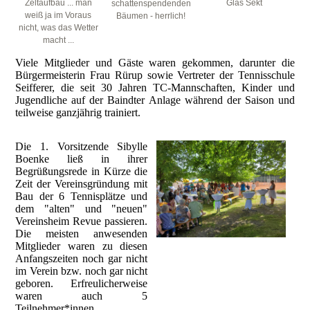
Glas Sekt
Zeltaufbau ... man
schattenspendenden
weiß ja im Voraus
Bäumen - herrlich!
nicht, was das Wetter
macht ...
Viele Mitglieder und Gäste waren gekommen, darunter die
Bürgermeisterin Frau Rürup sowie Vertreter der Tennisschule
Seifferer, die seit 30 Jahren TC-Mannschaften, Kinder und
Jugendliche auf der Baindter Anlage während der Saison und
teilweise ganzjährig trainiert.
Die 1. Vorsitzende Sibylle
Boenke ließ in ihrer
Begrüßungsrede in Kürze die
Zeit der Vereinsgründung mit
Bau der 6 Tennisplätze und
dem "alten" und "neuen"
Vereinsheim Revue passieren.
Die meisten anwesenden
Mitglieder waren zu diesen
Anfangszeiten noch gar nicht
im Verein bzw. noch gar nicht
geboren. Erfreulicherweise
waren auch 5
Teilnehmer*innen