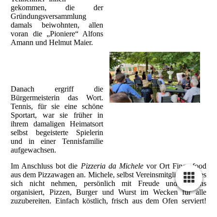
gekommen, die der
Gründungsversammlung
damals beiwohnten, allen
voran die „Pioniere“ Alfons
Amann und Helmut Maier.
Danach ergriff die
Bürgermeisterin das Wort.
Tennis, für sie eine schöne
Sportart, war sie früher in
ihrem damaligen Heimatsort
selbst begeisterte Spielerin
und in einer Tennisfamilie
aufgewachsen.
Im Anschluss bot die
Pizzeria da Michele
vor Ort Fingerfood
aus dem Pizzawagen an. Michele, selbst Vereinsmitglied, ließ es
sich nicht nehmen, persönlich mit Freude und bestens
organisiert, Pizzen, Burger und Wurst im Wecken für alle
zuzubereiten. Einfach köstlich, frisch aus dem Ofen serviert!
Vor Anbruch der Dunkelheit kam er mit seiner fahrbaren
Cookie-Einstellungen